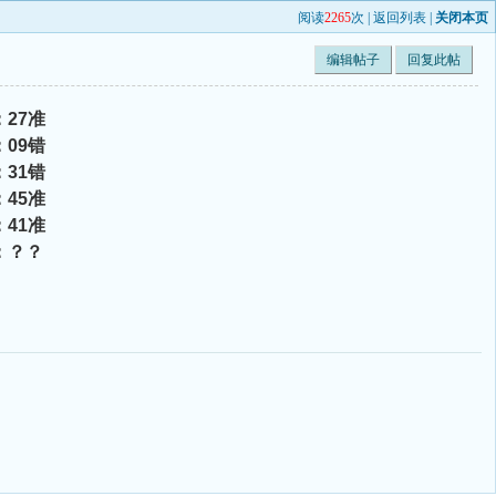
阅读
2265
次 |
返回列表
|
关闭本页
编辑帖子
回复此帖
开：27准
开：09错
开：31错
开：45准
开：41准
】开：？？