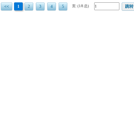
页: (1/8 总)
<<
1
2
3
4
5
跳转