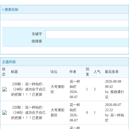
»
搜索目标
关键字
级搜索
主题列表
状
回
标题
论坛
作者
人气
最后发表
态
复
花一样
2026-08-08
220期： 花一样灿烂-
大哥澳彩
灿烂
00:42
《24码》成功在于自己
1
2
区
2026-
by: 孤独通行
的把握！！！已更新
08-07
证
花一样
2026-08-07
220期： 花一样灿烂-
大哥澳彩
灿烂
22:22
《24码》成功在于自己
0
1
新区
2026-
by: 花一样灿
的把握！！！已更新
08-07
烂
花一样