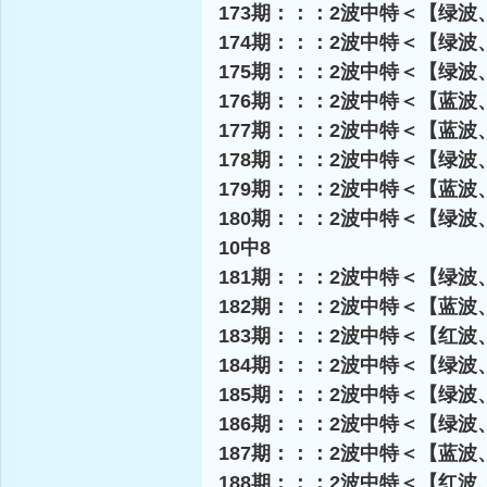
173期：：：2波中特＜【绿波
174期：：：2波中特＜【绿波
175期：：：2波中特＜【绿波
176期：：：2波中特＜【蓝波
177期：：：2波中特＜【蓝波
178期：：：2波中特＜【绿波
179期：：：2波中特＜【蓝波
180期：：：2波中特＜【绿波
10中8
181期：：：2波中特＜【绿波
182期：：：2波中特＜【蓝波
183期：：：2波中特＜【红波
184期：：：2波中特＜【绿波
185期：：：2波中特＜【绿波
186期：：：2波中特＜【绿波
187期：：：2波中特＜【蓝波
188期：：：2波中特＜【红波