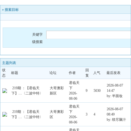
»
搜索目标
关键字
级搜索
主题列表
状
回
标题
论坛
作者
人气
最后发表
态
复
君临天
2026-08-07
219期 ：【君临天
大哥澳彩
下
9
5030
14:47
下】…〈二波中特〉
新区
2026-
by: 半面妆
08-06
君临天
2026-08-07
219期 ：【君临天
大哥澳彩
下
3
4
08:49
下】…〈二波中特〉
区
2026-
by: 绞尽脑汁
08-06
君临天