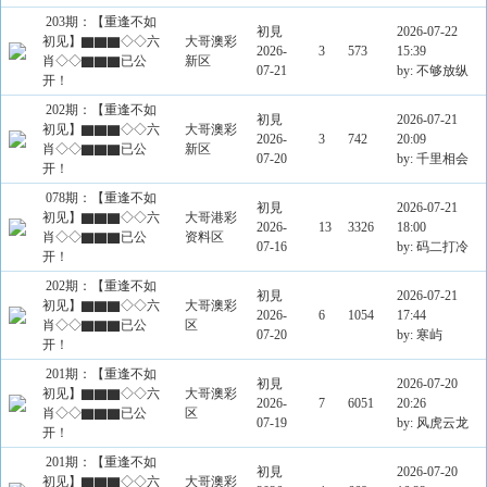
203期：【重逢不如
初見
2026-07-22
初见】▇▇▇◇◇六
大哥澳彩
2026-
3
573
15:39
肖◇◇▇▇▇已公
新区
07-21
by: 不够放纵
开！
202期：【重逢不如
初見
2026-07-21
初见】▇▇▇◇◇六
大哥澳彩
2026-
3
742
20:09
肖◇◇▇▇▇已公
新区
07-20
by: 千里相会
开！
078期：【重逢不如
初見
2026-07-21
初见】▇▇▇◇◇六
大哥港彩
2026-
13
3326
18:00
肖◇◇▇▇▇已公
资料区
07-16
by: 码二打冷
开！
202期：【重逢不如
初見
2026-07-21
初见】▇▇▇◇◇六
大哥澳彩
2026-
6
1054
17:44
肖◇◇▇▇▇已公
区
07-20
by: 寒屿
开！
201期：【重逢不如
初見
2026-07-20
初见】▇▇▇◇◇六
大哥澳彩
2026-
7
6051
20:26
肖◇◇▇▇▇已公
区
07-19
by: 风虎云龙
开！
201期：【重逢不如
初見
2026-07-20
初见】▇▇▇◇◇六
大哥澳彩