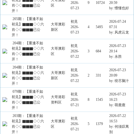
初见】▇▇▇◇◇六
大哥澳彩
2026-
9
10724
20:59
肖◇◇▇▇▇已公
区
07-23
by: 懵懂也好
开！
205期：【重逢不如
初見
2026-07-24
初见】▇▇▇◇◇六
大哥澳彩
2026-
4
5495
07:31
肖◇◇▇▇▇已公
新区
07-23
by: 风虎云龙
开！
204期：【重逢不如
初見
2026-07-23
初见】▇▇▇◇◇六
大哥澳彩
2026-
3
684
20:14
肖◇◇▇▇▇已公
区
07-22
by: 永胜
开！
204期：【重逢不如
初見
2026-07-23
初见】▇▇▇◇◇六
大哥澳彩
2026-
2
331
20:09
肖◇◇▇▇▇已公
新区
07-22
by: 绞尽脑汁
开！
079期：【重逢不如
初見
2026-07-23
初见】▇▇▇◇◇六
大哥港彩
2026-
8
1545
16:23
肖◇◇▇▇▇已公
资料区
07-21
by: 萌鹿鹿
开！
203期：【重逢不如
2026-07-22
初見
初见】▇▇▇◇◇六
大哥澳彩
16:53
2026-
5
1379
肖◇◇▇▇▇已公
区
by: 何须叹离
07-21
开！
别