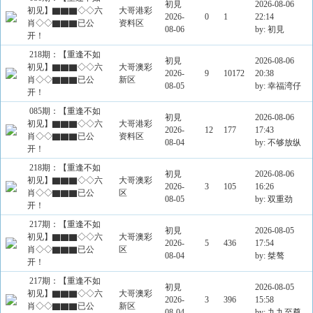
初見
2026-08-06
初见】▇▇▇◇◇六
大哥港彩
2026-
0
1
22:14
肖◇◇▇▇▇已公
资料区
08-06
by: 初見
开！
218期：【重逢不如
初見
2026-08-06
初见】▇▇▇◇◇六
大哥澳彩
2026-
9
10172
20:38
肖◇◇▇▇▇已公
新区
08-05
by: 幸福湾仔
开！
085期：【重逢不如
初見
2026-08-06
初见】▇▇▇◇◇六
大哥港彩
2026-
12
177
17:43
肖◇◇▇▇▇已公
资料区
08-04
by: 不够放纵
开！
218期：【重逢不如
初見
2026-08-06
初见】▇▇▇◇◇六
大哥澳彩
2026-
3
105
16:26
肖◇◇▇▇▇已公
区
08-05
by: 双重劲
开！
217期：【重逢不如
初見
2026-08-05
初见】▇▇▇◇◇六
大哥澳彩
2026-
5
436
17:54
肖◇◇▇▇▇已公
区
08-04
by: 桀骜
开！
217期：【重逢不如
初見
2026-08-05
初见】▇▇▇◇◇六
大哥澳彩
2026-
3
396
15:58
肖◇◇▇▇▇已公
新区
08-04
by: 九九至尊