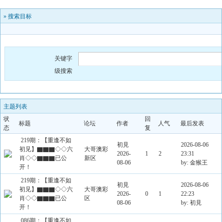
»
搜索目标
关键字
级搜索
主题列表
状
回
标题
论坛
作者
人气
最后发表
态
复
219期：【重逢不如
初見
2026-08-06
初见】▇▇▇◇◇六
大哥澳彩
2026-
1
2
23:31
肖◇◇▇▇▇已公
新区
08-06
by: 金猴王
开！
219期：【重逢不如
初見
2026-08-06
初见】▇▇▇◇◇六
大哥澳彩
2026-
0
1
22:23
肖◇◇▇▇▇已公
区
08-06
by: 初見
开！
086期：【重逢不如