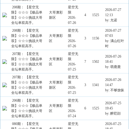
208期： 【星空无
星空无
2026-07-27
限】☆☆☆【极品单
大哥澳彩
限
4
1525
12:13
双】☆☆☆挑战大哥
新区
2026-
by: 允诺
全坛单双高手。
07-26
208期： 【星空无
星空无
2026-07-27
限】☆☆☆【极品单
大哥澳彩
限
07:03
3
1156
双】☆☆☆挑战大哥
区
2026-
by: 满山红叶
全坛单双高手。
07-26
时
207期： 【星空无
星空无
2026-07-26
限】☆☆☆【极品单
大哥澳彩
限
7
1502
18:41
双】☆☆☆挑战大哥
区
2026-
by: 萌鹿鹿
全坛单双高手。
07-25
207期： 【星空无
星空无
2026-07-26
限】☆☆☆【极品单
大哥澳彩
限
3
1341
14:47
双】☆☆☆挑战大哥
新区
2026-
by: 不够放纵
全坛单双高手。
07-25
206期： 【星空无
星空无
2026-07-25
限】☆☆☆【极品单
大哥澳彩
限
6
1525
19:45
双】☆☆☆挑战大哥
区
2026-
by: 醉荭顔
全坛单双高手。
07-24
080期： 【星空无
星空无
2026-07-25