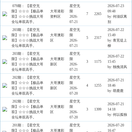
079期： 【星空无
星空无
2026-07-23
限】☆☆☆【极品单
大哥港彩
限
09:48
7
2265
双】☆☆☆挑战大哥
资料区
2026-
by: 何须叹离
全坛单双高手。
07-21
别
203期： 【星空无
星空无
2026-07-22
限】☆☆☆【极品单
大哥澳彩
限
15:49
5
2317
双】☆☆☆挑战大哥
区
2026-
by: 青芜堤上
全坛单双高手。
07-21
柳
203期： 【星空无
星空无
2026-07-22
限】☆☆☆【极品单
大哥澳彩
限
3
1175
15:45
双】☆☆☆挑战大哥
新区
2026-
by: 独挽清风
全坛单双高手。
07-21
202期： 【星空无
星空无
2026-07-21
限】☆☆☆【极品单
大哥澳彩
限
4
1255
18:46
双】☆☆☆挑战大哥
新区
2026-
by: 萌鹿鹿
全坛单双高手。
07-20
202期： 【星空无
星空无
2026-07-21
限】☆☆☆【极品单
大哥澳彩
限
3
1399
14:18
双】☆☆☆挑战大哥
区
2026-
by: 何以孤独
全坛单双高手。
07-20
201期： 【星空无
星空无
2026-07-20
限】☆☆☆【极品单
大哥澳彩
限
16:47