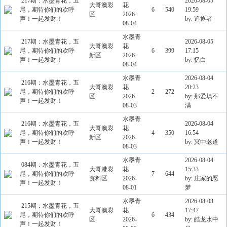
217期：水墨青花，五
2026-08-05
大哥澳彩
花
尾，期待你们的欢呼
6
540
19:59
区
2026-
声！一起发财！
by: 追逐者
08-04
水墨青
217期：水墨青花，五
2026-08-05
大哥澳彩
花
尾，期待你们的欢呼
6
399
17:15
新区
2026-
声！一起发财！
by: 忆白
08-04
水墨青
2026-08-04
216期：水墨青花，五
大哥澳彩
花
20:23
尾，期待你们的欢呼
2
272
区
2026-
by: 那爱填不
声！一起发财！
08-03
满
水墨青
216期：水墨青花，五
2026-08-04
大哥澳彩
花
尾，期待你们的欢呼
4
350
16:54
新区
2026-
声！一起发财！
by: 冥中老道
08-03
水墨青
2026-08-04
084期：水墨青花，五
大哥港彩
花
15:33
尾，期待你们的欢呼
7
644
资料区
2026-
by: 庄家的恶
声！一起发财！
08-01
梦
水墨青
2026-08-03
215期：水墨青花，五
大哥澳彩
花
17:47
尾，期待你们的欢呼
6
434
区
2026-
by: 皓龙水中
声！一起发财！