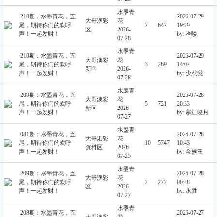
水墨青
210期：水墨青花，五
2026-07-29
大哥澳彩
花
尾，期待你们的欢呼
7
647
19:29
区
2026-
声！一起发财！
by: 哈喽
07-28
水墨青
210期：水墨青花，五
2026-07-29
大哥澳彩
花
尾，期待你们的欢呼
3
289
14:07
新区
2026-
声！一起发财！
by: 少惹我
07-28
水墨青
209期：水墨青花，五
2026-07-28
大哥澳彩
花
尾，期待你们的欢呼
5
721
20:33
新区
2026-
声！一起发财！
by: 寒江映月
07-27
水墨青
081期：水墨青花，五
2026-07-28
大哥港彩
花
尾，期待你们的欢呼
10
5747
10:43
资料区
2026-
声！一起发财！
by: 金猴王
07-25
水墨青
209期：水墨青花，五
2026-07-28
大哥澳彩
花
尾，期待你们的欢呼
2
272
00:48
区
2026-
声！一起发财！
by: 永胜
07-27
水墨青
208期：水墨青花，五
2026-07-27