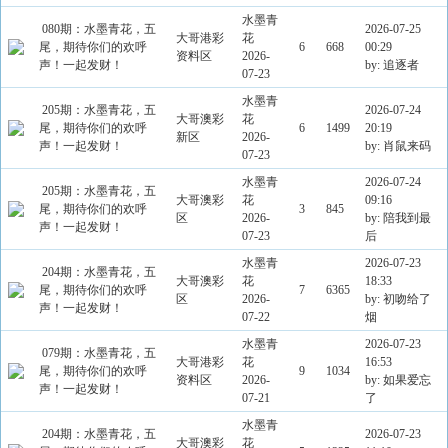
水墨青
080期：水墨青花，五
2026-07-25
大哥港彩
花
尾，期待你们的欢呼
6
668
00:29
资料区
2026-
声！一起发财！
by: 追逐者
07-23
水墨青
205期：水墨青花，五
2026-07-24
大哥澳彩
花
尾，期待你们的欢呼
6
1499
20:19
新区
2026-
声！一起发财！
by: 肖鼠来码
07-23
水墨青
2026-07-24
205期：水墨青花，五
大哥澳彩
花
09:16
尾，期待你们的欢呼
3
845
区
2026-
by: 陪我到最
声！一起发财！
07-23
后
水墨青
2026-07-23
204期：水墨青花，五
大哥澳彩
花
18:33
尾，期待你们的欢呼
7
6365
区
2026-
by: 初吻给了
声！一起发财！
07-22
烟
水墨青
2026-07-23
079期：水墨青花，五
大哥港彩
花
16:53
尾，期待你们的欢呼
9
1034
资料区
2026-
by: 如果爱忘
声！一起发财！
07-21
了
水墨青
204期：水墨青花，五
2026-07-23
大哥澳彩
花