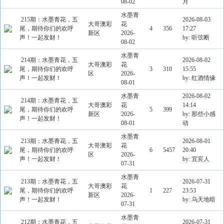
08-02
月
水墨青
215期：水墨青花，五
2026-08-03
大哥澳彩
花
尾，期待你们的欢呼
4
356
17:27
新区
2026-
声！一起发财！
by: 听弦断
08-02
水墨青
214期：水墨青花，五
2026-08-02
大哥澳彩
花
尾，期待你们的欢呼
3
310
15:55
区
2026-
声！一起发财！
by: 红酒情缘
08-01
水墨青
2026-08-02
214期：水墨青花，五
大哥澳彩
花
14:14
尾，期待你们的欢呼
5
399
新区
2026-
by: 那些小感
声！一起发财！
08-01
动
水墨青
213期：水墨青花，五
2026-08-01
大哥澳彩
花
尾，期待你们的欢呼
6
5457
20:40
区
2026-
声！一起发财！
by: 宜宾人
07-31
水墨青
213期：水墨青花，五
2026-07-31
大哥澳彩
花
尾，期待你们的欢呼
1
227
23:53
新区
2026-
声！一起发财！
by: 乌天地暗
07-31
水墨青
212期：水墨青花，五
2026-07-31