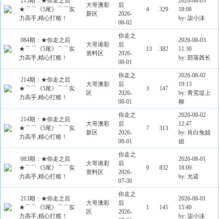
215期：★你走之后
2026-08-03
大哥澳彩
后
★⌒⌒《5尾》⌒⌒实
4
329
18:08
新区
2026-
力高手,精心打糙！
by: 柒小沫
08-02
你走之
084期：★你走之后
2026-08-03
大哥港彩
后
★⌒⌒《5尾》⌒⌒实
13
382
11:30
资料区
2026-
力高手,精心打糙！
by: 部落酋长
08-01
你走之
2026-08-02
214期：★你走之后
大哥澳彩
后
19:13
★⌒⌒《5尾》⌒⌒实
3
147
区
2026-
by: 青芜堤上
力高手,精心打糙！
08-01
柳
你走之
2026-08-02
214期：★你走之后
大哥澳彩
后
12:47
★⌒⌒《5尾》⌒⌒实
7
313
新区
2026-
by: 肖白兔姐
力高手,精心打糙！
08-01
姐
你走之
083期：★你走之后
2026-08-01
大哥港彩
后
★⌒⌒《5尾》⌒⌒实
9
832
18:09
资料区
2026-
力高手,精心打糙！
by: 允诺
07-30
你走之
213期：★你走之后
2026-08-01
大哥澳彩
后
★⌒⌒《5尾》⌒⌒实
1
145
15:40
区
2026-
力高手,精心打糙！
by: 柒小沫