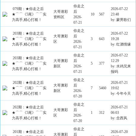
你走之
079期：★你走之后
2026-07-22
大哥港彩
后
★⌒⌒《5尾》⌒⌒实
10
567
23:48
资料区
2026-
力高手,精心打糙！
by: 蒙男歌们
07-21
你走之
203期：★你走之后
2026-07-22
大哥澳彩
后
★⌒⌒《5尾》⌒⌒实
3
643
19:28
区
2026-
力高手,精心打糙！
by: 红酒情缘
07-21
你走之
2026-07-22
203期：★你走之后
大哥澳彩
后
12:29
★⌒⌒《5尾》⌒⌒实
5
377
新区
2026-
by: 水鸡兄来
力高手,精心打糙！
07-21
报码
你走之
202期：★你走之后
2026-07-21
大哥澳彩
后
★⌒⌒《5尾》⌒⌒实
7
5460
19:02
新区
2026-
力高手,精心打糙！
by: 今年今天
07-20
你走之
202期：★你走之后
2026-07-21
大哥澳彩
后
★⌒⌒《5尾》⌒⌒实
1
312
06:03
区
2026-
力高手,精心打糙！
by: 念西风
07-20
你走之
201期：★你走之后
2026-07-20
大哥澳彩
后