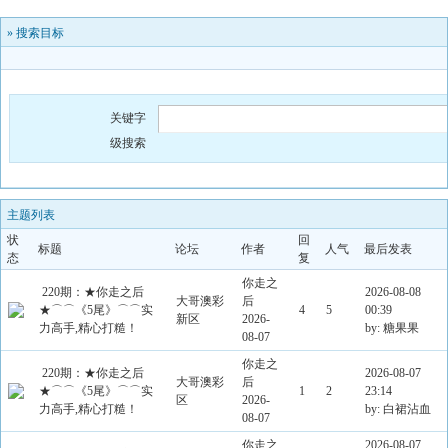
»
搜索目标
关键字
级搜索
主题列表
状
回
标题
论坛
作者
人气
最后发表
态
复
你走之
220期：★你走之后
2026-08-08
大哥澳彩
后
★⌒⌒《5尾》⌒⌒实
4
5
00:39
新区
2026-
力高手,精心打糙！
by: 糖果果
08-07
你走之
220期：★你走之后
2026-08-07
大哥澳彩
后
★⌒⌒《5尾》⌒⌒实
1
2
23:14
区
2026-
力高手,精心打糙！
by: 白裙沾血
08-07
你走之
2026-08-07