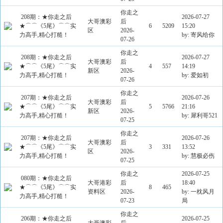
你走之
208期：★你走之后
2026-07-27
大哥澳彩
后
★⌒⌒《5尾》⌒⌒实
6
5209
15:20
区
2026-
力高手,精心打糙！
by: 寄风给你
07-26
你走之
208期：★你走之后
2026-07-27
大哥澳彩
后
★⌒⌒《5尾》⌒⌒实
4
557
14:19
新区
2026-
力高手,精心打糙！
by: 爱如初
07-26
你走之
207期：★你走之后
2026-07-26
大哥澳彩
后
★⌒⌒《5尾》⌒⌒实
5
5766
21:16
新区
2026-
力高手,精心打糙！
by: 犀利哥521
07-25
你走之
207期：★你走之后
2026-07-26
大哥澳彩
后
★⌒⌒《5尾》⌒⌒实
3
331
13:52
区
2026-
力高手,精心打糙！
by: 慧极必伤
07-25
你走之
2026-07-25
080期：★你走之后
大哥港彩
后
18:40
★⌒⌒《5尾》⌒⌒实
8
465
资料区
2026-
by: 一枕风月
力高手,精心打糙！
07-23
局
你走之
206期：★你走之后
2026-07-25