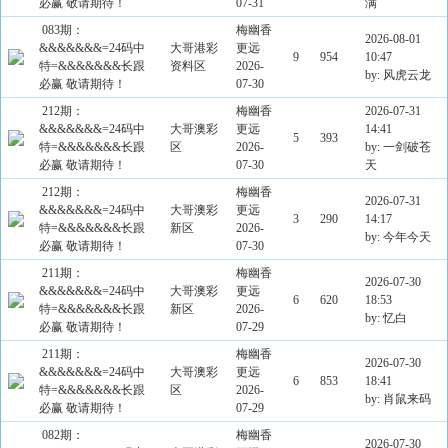
必赢 敬请期待！
07-31
满
083期：
梅幽香
2026-08-01
&&&&&&&=24码中
大哥港彩
更远
9
954
10:47
特=&&&&&&&长跟
资料区
2026-
by: 风虎云龙
必赢 敬请期待！
07-30
212期：
梅幽香
2026-07-31
&&&&&&&=24码中
大哥澳彩
更远
14:41
5
393
特=&&&&&&&长跟
区
2026-
by: 一剑破苍
必赢 敬请期待！
07-30
天
212期：
梅幽香
2026-07-31
&&&&&&&=24码中
大哥澳彩
更远
3
290
14:17
特=&&&&&&&长跟
新区
2026-
by: 今年今天
必赢 敬请期待！
07-30
211期：
梅幽香
2026-07-30
&&&&&&&=24码中
大哥澳彩
更远
6
620
18:53
特=&&&&&&&长跟
新区
2026-
by: 忆白
必赢 敬请期待！
07-29
211期：
梅幽香
2026-07-30
&&&&&&&=24码中
大哥澳彩
更远
6
853
18:41
特=&&&&&&&长跟
区
2026-
by: 肖鼠来码
必赢 敬请期待！
07-29
082期：
梅幽香
2026-07-30