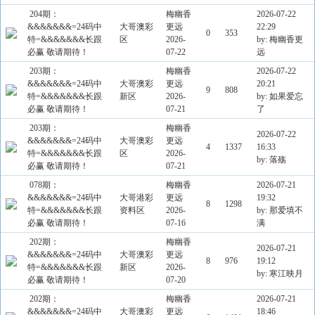
204期：
梅幽香
2026-07-22
&&&&&&&=24码中
大哥澳彩
更远
22:29
0
353
特=&&&&&&&长跟
区
2026-
by: 梅幽香更
必赢 敬请期待！
07-22
远
203期：
梅幽香
2026-07-22
&&&&&&&=24码中
大哥澳彩
更远
20:21
9
808
特=&&&&&&&长跟
新区
2026-
by: 如果爱忘
必赢 敬请期待！
07-21
了
203期：
梅幽香
2026-07-22
&&&&&&&=24码中
大哥澳彩
更远
4
1337
16:33
特=&&&&&&&长跟
区
2026-
by: 落殇
必赢 敬请期待！
07-21
078期：
梅幽香
2026-07-21
&&&&&&&=24码中
大哥港彩
更远
19:32
8
1298
特=&&&&&&&长跟
资料区
2026-
by: 那爱填不
必赢 敬请期待！
07-16
满
202期：
梅幽香
2026-07-21
&&&&&&&=24码中
大哥澳彩
更远
8
976
19:12
特=&&&&&&&长跟
新区
2026-
by: 寒江映月
必赢 敬请期待！
07-20
202期：
梅幽香
2026-07-21
&&&&&&&=24码中
大哥澳彩
更远
18:46