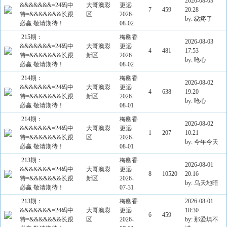
2026-08-03
&&&&&&&=24码中
大哥澳彩
更远
7
459
20:28
特=&&&&&&&长跟
区
2026-
by: 惢疼了
必赢 敬请期待！
08-02
215期：
梅幽香
2026-08-03
&&&&&&&=24码中
大哥澳彩
更远
4
481
17:53
特=&&&&&&&长跟
新区
2026-
by: 呛心
必赢 敬请期待！
08-02
214期：
梅幽香
2026-08-02
&&&&&&&=24码中
大哥澳彩
更远
4
638
19:20
特=&&&&&&&长跟
新区
2026-
by: 呛心
必赢 敬请期待！
08-01
214期：
梅幽香
2026-08-02
&&&&&&&=24码中
大哥澳彩
更远
1
207
10:21
特=&&&&&&&长跟
区
2026-
by: 今年今天
必赢 敬请期待！
08-01
213期：
梅幽香
2026-08-01
&&&&&&&=24码中
大哥澳彩
更远
8
10520
20:16
特=&&&&&&&长跟
新区
2026-
by: 乌天地暗
必赢 敬请期待！
07-31
213期：
梅幽香
2026-08-01
&&&&&&&=24码中
大哥澳彩
更远
18:30
6
459
特=&&&&&&&长跟
区
2026-
by: 那爱填不