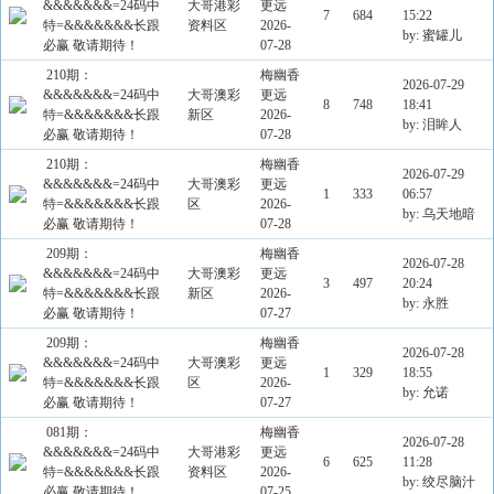
&&&&&&&=24码中
大哥港彩
更远
7
684
15:22
特=&&&&&&&长跟
资料区
2026-
by: 蜜罐儿
必赢 敬请期待！
07-28
210期：
梅幽香
2026-07-29
&&&&&&&=24码中
大哥澳彩
更远
8
748
18:41
特=&&&&&&&长跟
新区
2026-
by: 泪眸人
必赢 敬请期待！
07-28
210期：
梅幽香
2026-07-29
&&&&&&&=24码中
大哥澳彩
更远
1
333
06:57
特=&&&&&&&长跟
区
2026-
by: 乌天地暗
必赢 敬请期待！
07-28
209期：
梅幽香
2026-07-28
&&&&&&&=24码中
大哥澳彩
更远
3
497
20:24
特=&&&&&&&长跟
新区
2026-
by: 永胜
必赢 敬请期待！
07-27
209期：
梅幽香
2026-07-28
&&&&&&&=24码中
大哥澳彩
更远
1
329
18:55
特=&&&&&&&长跟
区
2026-
by: 允诺
必赢 敬请期待！
07-27
081期：
梅幽香
2026-07-28
&&&&&&&=24码中
大哥港彩
更远
6
625
11:28
特=&&&&&&&长跟
资料区
2026-
by: 绞尽脑汁
必赢 敬请期待！
07-25