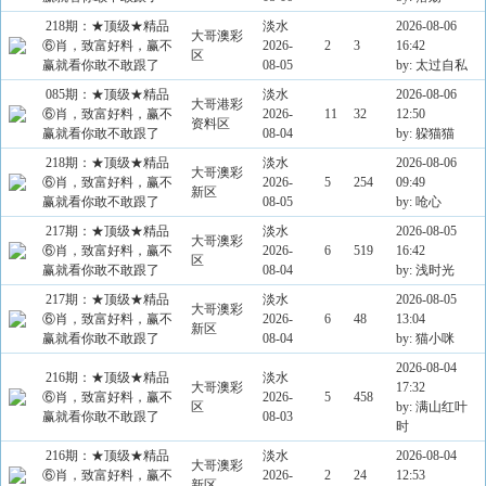
218期：★顶级★精品
淡水
2026-08-06
大哥澳彩
⑥肖，致富好料，赢不
2026-
2
3
16:42
区
赢就看你敢不敢跟了
08-05
by: 太过自私
085期：★顶级★精品
淡水
2026-08-06
大哥港彩
⑥肖，致富好料，赢不
2026-
11
32
12:50
资料区
赢就看你敢不敢跟了
08-04
by: 躱猫猫
218期：★顶级★精品
淡水
2026-08-06
大哥澳彩
⑥肖，致富好料，赢不
2026-
5
254
09:49
新区
赢就看你敢不敢跟了
08-05
by: 呛心
217期：★顶级★精品
淡水
2026-08-05
大哥澳彩
⑥肖，致富好料，赢不
2026-
6
519
16:42
区
赢就看你敢不敢跟了
08-04
by: 浅时光
217期：★顶级★精品
淡水
2026-08-05
大哥澳彩
⑥肖，致富好料，赢不
2026-
6
48
13:04
新区
赢就看你敢不敢跟了
08-04
by: 猫小咪
2026-08-04
216期：★顶级★精品
淡水
大哥澳彩
17:32
⑥肖，致富好料，赢不
2026-
5
458
区
by: 满山红叶
赢就看你敢不敢跟了
08-03
时
216期：★顶级★精品
淡水
2026-08-04
大哥澳彩
⑥肖，致富好料，赢不
2026-
2
24
12:53
新区