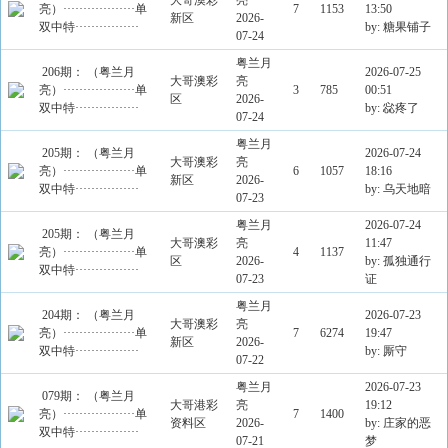
大哥澳彩
亮
亮）··················单
7
1153
13:50
新区
2026-
双中特················
by: 糖果铺子
07-24
粤兰月
206期： （粤兰月
2026-07-25
大哥澳彩
亮
亮）··················单
3
785
00:51
区
2026-
双中特················
by: 惢疼了
07-24
粤兰月
205期： （粤兰月
2026-07-24
大哥澳彩
亮
亮）··················单
6
1057
18:16
新区
2026-
双中特················
by: 乌天地暗
07-23
粤兰月
2026-07-24
205期： （粤兰月
大哥澳彩
亮
11:47
亮）··················单
4
1137
区
2026-
by: 孤独通行
双中特················
07-23
证
粤兰月
204期： （粤兰月
2026-07-23
大哥澳彩
亮
亮）··················单
7
6274
19:47
新区
2026-
双中特················
by: 厮守
07-22
粤兰月
2026-07-23
079期： （粤兰月
大哥港彩
亮
19:12
亮）··················单
7
1400
资料区
2026-
by: 庄家的恶
双中特················
07-21
梦