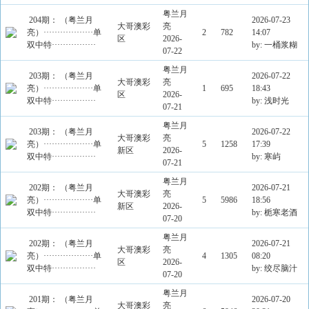
粤兰月
204期： （粤兰月
2026-07-23
大哥澳彩
亮
亮）··················单
2
782
14:07
区
2026-
双中特················
by: 一桶浆糊
07-22
粤兰月
203期： （粤兰月
2026-07-22
大哥澳彩
亮
亮）··················单
1
695
18:43
区
2026-
双中特················
by: 浅时光
07-21
粤兰月
203期： （粤兰月
2026-07-22
大哥澳彩
亮
亮）··················单
5
1258
17:39
新区
2026-
双中特················
by: 寒屿
07-21
粤兰月
202期： （粤兰月
2026-07-21
大哥澳彩
亮
亮）··················单
5
5986
18:56
新区
2026-
双中特················
by: 栀寒老酒
07-20
粤兰月
202期： （粤兰月
2026-07-21
大哥澳彩
亮
亮）··················单
4
1305
08:20
区
2026-
双中特················
by: 绞尽脑汁
07-20
粤兰月
201期： （粤兰月
2026-07-20
大哥澳彩
亮