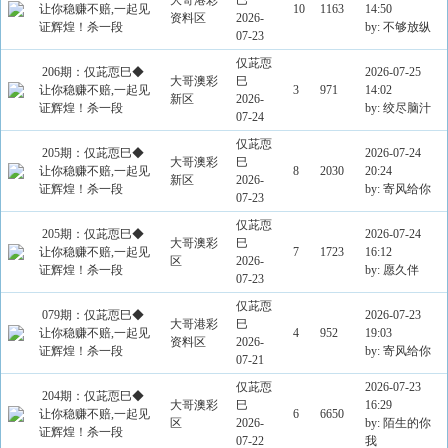
大哥港彩
巳
让你稳赚不赔,一起见
10
1163
14:50
资料区
2026-
证辉煌！杀一段
by: 不够放纵
07-23
仅茈恧
206期：仅茈恧巳◆
2026-07-25
大哥澳彩
巳
让你稳赚不赔,一起见
3
971
14:02
新区
2026-
证辉煌！杀一段
by: 绞尽脑汁
07-24
仅茈恧
205期：仅茈恧巳◆
2026-07-24
大哥澳彩
巳
让你稳赚不赔,一起见
8
2030
20:24
新区
2026-
证辉煌！杀一段
by: 寄风给你
07-23
仅茈恧
205期：仅茈恧巳◆
2026-07-24
大哥澳彩
巳
让你稳赚不赔,一起见
7
1723
16:12
区
2026-
证辉煌！杀一段
by: 愿久伴
07-23
仅茈恧
079期：仅茈恧巳◆
2026-07-23
大哥港彩
巳
让你稳赚不赔,一起见
4
952
19:03
资料区
2026-
证辉煌！杀一段
by: 寄风给你
07-21
仅茈恧
2026-07-23
204期：仅茈恧巳◆
大哥澳彩
巳
16:29
让你稳赚不赔,一起见
6
6650
区
2026-
by: 陌生的你
证辉煌！杀一段
07-22
我