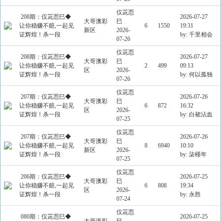
仅茈恧
208期：仅茈恧巳◆
2026-07-27
大哥澳彩
巳
让你稳赚不赔,一起见
6
1550
19:31
新区
2026-
证辉煌！杀一段
by: 千里相会
07-26
仅茈恧
208期：仅茈恧巳◆
2026-07-27
大哥澳彩
巳
让你稳赚不赔,一起见
2
499
09:13
区
2026-
证辉煌！杀一段
by: 何以孤独
07-26
仅茈恧
207期：仅茈恧巳◆
2026-07-26
大哥澳彩
巳
让你稳赚不赔,一起见
6
872
16:32
区
2026-
证辉煌！杀一段
by: 白裙沾血
07-25
仅茈恧
207期：仅茈恧巳◆
2026-07-26
大哥澳彩
巳
让你稳赚不赔,一起见
8
6940
10:10
新区
2026-
证辉煌！杀一段
by: 柒槿年
07-25
仅茈恧
206期：仅茈恧巳◆
2026-07-25
大哥澳彩
巳
让你稳赚不赔,一起见
6
808
19:34
区
2026-
证辉煌！杀一段
by: 永胜
07-24
仅茈恧
080期：仅茈恧巳◆
2026-07-25