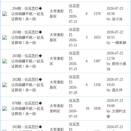
仅茈恧
204期：仅茈恧巳◆
2026-07-23
大哥澳彩
巳
让你稳赚不赔,一起见
6
1570
10:50
新区
2026-
证辉煌！杀一段
by: 柒小沫
07-22
仅茈恧
203期：仅茈恧巳◆
2026-07-22
大哥澳彩
巳
让你稳赚不赔,一起见
3
1053
16:53
新区
2026-
证辉煌！杀一段
by: 一桶浆糊
07-21
仅茈恧
2026-07-22
203期：仅茈恧巳◆
大哥澳彩
巳
12:59
让你稳赚不赔,一起见
4
1397
区
2026-
by: 那些小感
证辉煌！杀一段
07-21
动
仅茈恧
202期：仅茈恧巳◆
2026-07-21
大哥澳彩
巳
让你稳赚不赔,一起见
4
1358
19:43
新区
2026-
证辉煌！杀一段
by: 愿久伴
07-20
仅茈恧
2026-07-21
078期：仅茈恧巳◆
大哥港彩
巳
19:00
让你稳赚不赔,一起见
10
1838
资料区
2026-
by: 欠我旳太
证辉煌！杀一段
07-16
哆
仅茈恧
202期：仅茈恧巳◆
2026-07-21
大哥澳彩
巳