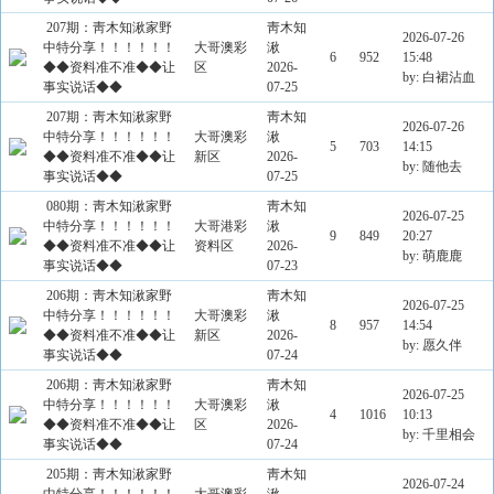
207期：靑木知湫家野
靑木知
2026-07-26
中特分享！！！！！！
大哥澳彩
湫
6
952
15:48
◆◆资料准不准◆◆让
区
2026-
by: 白裙沾血
事实说话◆◆
07-25
207期：靑木知湫家野
靑木知
2026-07-26
中特分享！！！！！！
大哥澳彩
湫
5
703
14:15
◆◆资料准不准◆◆让
新区
2026-
by: 随他去
事实说话◆◆
07-25
080期：靑木知湫家野
靑木知
2026-07-25
中特分享！！！！！！
大哥港彩
湫
9
849
20:27
◆◆资料准不准◆◆让
资料区
2026-
by: 萌鹿鹿
事实说话◆◆
07-23
206期：靑木知湫家野
靑木知
2026-07-25
中特分享！！！！！！
大哥澳彩
湫
8
957
14:54
◆◆资料准不准◆◆让
新区
2026-
by: 愿久伴
事实说话◆◆
07-24
206期：靑木知湫家野
靑木知
2026-07-25
中特分享！！！！！！
大哥澳彩
湫
4
1016
10:13
◆◆资料准不准◆◆让
区
2026-
by: 千里相会
事实说话◆◆
07-24
205期：靑木知湫家野
靑木知
2026-07-24