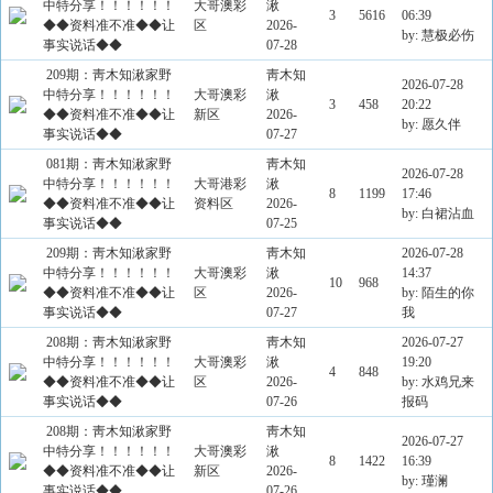
中特分享！！！！！！
大哥澳彩
湫
3
5616
06:39
◆◆资料准不准◆◆让
区
2026-
by: 慧极必伤
事实说话◆◆
07-28
209期：靑木知湫家野
靑木知
2026-07-28
中特分享！！！！！！
大哥澳彩
湫
3
458
20:22
◆◆资料准不准◆◆让
新区
2026-
by: 愿久伴
事实说话◆◆
07-27
081期：靑木知湫家野
靑木知
2026-07-28
中特分享！！！！！！
大哥港彩
湫
8
1199
17:46
◆◆资料准不准◆◆让
资料区
2026-
by: 白裙沾血
事实说话◆◆
07-25
209期：靑木知湫家野
靑木知
2026-07-28
中特分享！！！！！！
大哥澳彩
湫
14:37
10
968
◆◆资料准不准◆◆让
区
2026-
by: 陌生的你
事实说话◆◆
07-27
我
208期：靑木知湫家野
靑木知
2026-07-27
中特分享！！！！！！
大哥澳彩
湫
19:20
4
848
◆◆资料准不准◆◆让
区
2026-
by: 水鸡兄来
事实说话◆◆
07-26
报码
208期：靑木知湫家野
靑木知
2026-07-27
中特分享！！！！！！
大哥澳彩
湫
8
1422
16:39
◆◆资料准不准◆◆让
新区
2026-
by: 瑾澜
事实说话◆◆
07-26