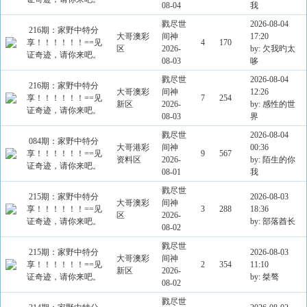
08-04
我
戮尽世
2026-08-04
216期：家野中特分
大哥澳彩
间神
17:20
享！！！！！！==见
4
170
区
2026-
by: 欠我旳太
证奇迹，请你来吧。
08-03
哆
戮尽世
2026-08-04
216期：家野中特分
大哥澳彩
间神
12:26
享！！！！！！==见
7
254
新区
2026-
by: 感性的世
证奇迹，请你来吧。
08-03
界
戮尽世
2026-08-04
084期：家野中特分
大哥港彩
间神
00:36
享！！！！！！==见
9
567
资料区
2026-
by: 陌生的你
证奇迹，请你来吧。
08-01
我
戮尽世
215期：家野中特分
2026-08-03
大哥澳彩
间神
享！！！！！！==见
3
288
18:36
区
2026-
证奇迹，请你来吧。
by: 部落酋长
08-02
戮尽世
215期：家野中特分
2026-08-03
大哥澳彩
间神
享！！！！！！==见
2
354
11:10
新区
2026-
证奇迹，请你来吧。
by: 桀骜
08-02
戮尽世