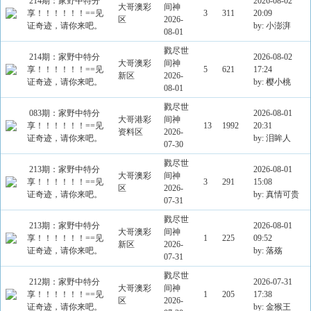
214期：家野中特分
2026-08-02
大哥澳彩
间神
享！！！！！！==见
3
311
20:09
区
2026-
证奇迹，请你来吧。
by: 小澎湃
08-01
戮尽世
214期：家野中特分
2026-08-02
大哥澳彩
间神
享！！！！！！==见
5
621
17:24
新区
2026-
证奇迹，请你来吧。
by: 樱小桃
08-01
戮尽世
083期：家野中特分
2026-08-01
大哥港彩
间神
享！！！！！！==见
13
1992
20:31
资料区
2026-
证奇迹，请你来吧。
by: 泪眸人
07-30
戮尽世
213期：家野中特分
2026-08-01
大哥澳彩
间神
享！！！！！！==见
3
291
15:08
区
2026-
证奇迹，请你来吧。
by: 真情可贵
07-31
戮尽世
213期：家野中特分
2026-08-01
大哥澳彩
间神
享！！！！！！==见
1
225
09:52
新区
2026-
证奇迹，请你来吧。
by: 落殇
07-31
戮尽世
212期：家野中特分
2026-07-31
大哥澳彩
间神
享！！！！！！==见
1
205
17:38
区
2026-
证奇迹，请你来吧。
by: 金猴王