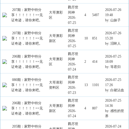
戮尽世
207期：家野中特分
2026-07-26
大哥澳彩
间神
享！！！！！！==见
4
5497
19:48
区
2026-
证奇迹，请你来吧。
by: 山妹子
07-25
戮尽世
207期：家野中特分
2026-07-26
大哥澳彩
间神
享！！！！！！==见
10
851
15:20
新区
2026-
证奇迹，请你来吧。
by: 泪眸人
07-25
戮尽世
206期：家野中特分
2026-07-25
大哥澳彩
间神
享！！！！！！==见
2
414
18:09
区
2026-
证奇迹，请你来吧。
by: 等君归
07-24
戮尽世
080期：家野中特分
2026-07-25
大哥港彩
间神
享！！！！！！==见
13
1101
17:26
资料区
2026-
证奇迹，请你来吧。
by: 白裙沾血
07-23
戮尽世
2026-07-25
206期：家野中特分
大哥澳彩
间神
14:36
享！！！！！！==见
4
807
新区
2026-
by: 感性的世
证奇迹，请你来吧。
07-24
界
戮尽世
205期：家野中特分
2026-07-24