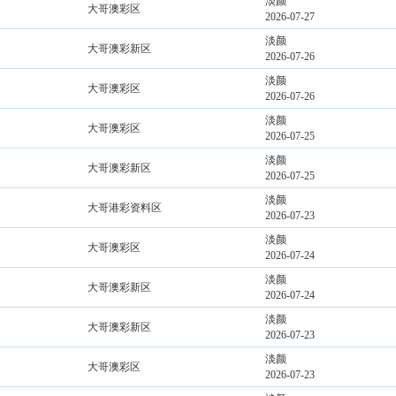
淡颜
大哥澳彩区
2026-07-27
淡颜
大哥澳彩新区
2026-07-26
淡颜
大哥澳彩区
2026-07-26
淡颜
大哥澳彩区
2026-07-25
淡颜
大哥澳彩新区
2026-07-25
淡颜
大哥港彩资料区
2026-07-23
淡颜
大哥澳彩区
2026-07-24
淡颜
大哥澳彩新区
2026-07-24
淡颜
大哥澳彩新区
2026-07-23
淡颜
大哥澳彩区
2026-07-23