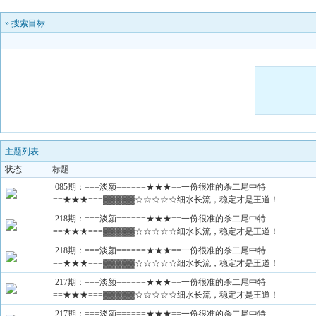
»
搜索目标
主题列表
状态
标题
085期：===淡颜======★★★==一份很准的杀二尾中特
==★★★===▓▓▓▓▓☆☆☆☆☆细水长流，稳定才是王道！
218期：===淡颜======★★★==一份很准的杀二尾中特
==★★★===▓▓▓▓▓☆☆☆☆☆细水长流，稳定才是王道！
218期：===淡颜======★★★==一份很准的杀二尾中特
==★★★===▓▓▓▓▓☆☆☆☆☆细水长流，稳定才是王道！
217期：===淡颜======★★★==一份很准的杀二尾中特
==★★★===▓▓▓▓▓☆☆☆☆☆细水长流，稳定才是王道！
217期：===淡颜======★★★==一份很准的杀二尾中特