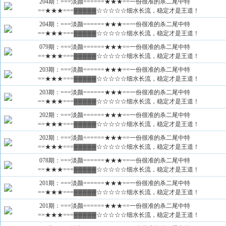
204期：===淡颜======★★★==一份很准的杀二尾中特
==★★★===▓▓▓▓▓☆☆☆☆☆细水长流，稳定才是王道！
204期：===淡颜======★★★==一份很准的杀二尾中特
==★★★===▓▓▓▓▓☆☆☆☆☆细水长流，稳定才是王道！
079期：===淡颜======★★★==一份很准的杀二尾中特
==★★★===▓▓▓▓▓☆☆☆☆☆细水长流，稳定才是王道！
203期：===淡颜======★★★==一份很准的杀二尾中特
==★★★===▓▓▓▓▓☆☆☆☆☆细水长流，稳定才是王道！
203期：===淡颜======★★★==一份很准的杀二尾中特
==★★★===▓▓▓▓▓☆☆☆☆☆细水长流，稳定才是王道！
202期：===淡颜======★★★==一份很准的杀二尾中特
==★★★===▓▓▓▓▓☆☆☆☆☆细水长流，稳定才是王道！
202期：===淡颜======★★★==一份很准的杀二尾中特
==★★★===▓▓▓▓▓☆☆☆☆☆细水长流，稳定才是王道！
078期：===淡颜======★★★==一份很准的杀二尾中特
==★★★===▓▓▓▓▓☆☆☆☆☆细水长流，稳定才是王道！
201期：===淡颜======★★★==一份很准的杀二尾中特
==★★★===▓▓▓▓▓☆☆☆☆☆细水长流，稳定才是王道！
201期：===淡颜======★★★==一份很准的杀二尾中特
==★★★===▓▓▓▓▓☆☆☆☆☆细水长流，稳定才是王道！