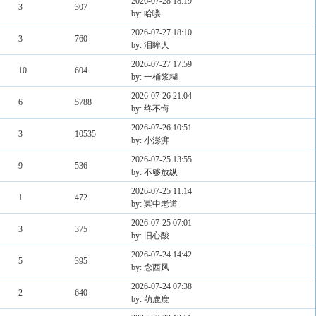
2026-07-28 18:19
3
307
by: 哈喽
2026-07-27 18:10
3
760
by: 泪眸人
2026-07-27 17:59
10
604
by: 一桶浆糊
2026-07-26 21:04
6
5788
by: 终不悔
2026-07-26 10:51
3
10535
by: 小澎湃
2026-07-25 13:55
9
536
by: 不够放纵
2026-07-25 11:14
1
472
by: 冥中老道
2026-07-25 07:01
3
375
by: 旧心酸
2026-07-24 14:42
5
395
by: 念西风
2026-07-24 07:38
2
640
by: 萌鹿鹿