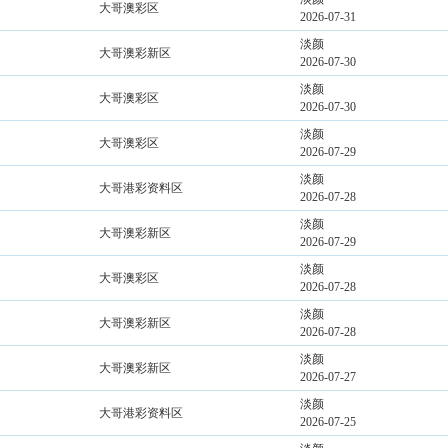
大哥澳彩区
2026-07-31
淡颜
大哥澳彩新区
2026-07-30
淡颜
大哥澳彩区
2026-07-30
淡颜
大哥澳彩区
2026-07-29
淡颜
大哥港彩资料区
2026-07-28
淡颜
大哥澳彩新区
2026-07-29
淡颜
大哥澳彩区
2026-07-28
淡颜
大哥澳彩新区
2026-07-28
淡颜
大哥澳彩新区
2026-07-27
淡颜
大哥港彩资料区
2026-07-25