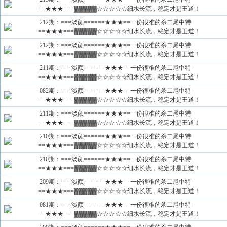
==★★★===▓▓▓▓▓☆☆☆☆☆细水长流，稳定才是王道！
212期：===淡颜======★★★==一份很准的杀二尾中特
==★★★===▓▓▓▓▓☆☆☆☆☆细水长流，稳定才是王道！
212期：===淡颜======★★★==一份很准的杀二尾中特
==★★★===▓▓▓▓▓☆☆☆☆☆细水长流，稳定才是王道！
211期：===淡颜======★★★==一份很准的杀二尾中特
==★★★===▓▓▓▓▓☆☆☆☆☆细水长流，稳定才是王道！
082期：===淡颜======★★★==一份很准的杀二尾中特
==★★★===▓▓▓▓▓☆☆☆☆☆细水长流，稳定才是王道！
211期：===淡颜======★★★==一份很准的杀二尾中特
==★★★===▓▓▓▓▓☆☆☆☆☆细水长流，稳定才是王道！
210期：===淡颜======★★★==一份很准的杀二尾中特
==★★★===▓▓▓▓▓☆☆☆☆☆细水长流，稳定才是王道！
210期：===淡颜======★★★==一份很准的杀二尾中特
==★★★===▓▓▓▓▓☆☆☆☆☆细水长流，稳定才是王道！
209期：===淡颜======★★★==一份很准的杀二尾中特
==★★★===▓▓▓▓▓☆☆☆☆☆细水长流，稳定才是王道！
081期：===淡颜======★★★==一份很准的杀二尾中特
==★★★===▓▓▓▓▓☆☆☆☆☆细水长流，稳定才是王道！