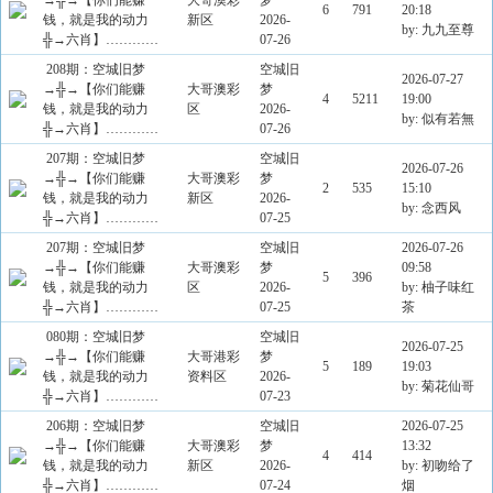
→╬→【你们能赚
大哥澳彩
梦
6
791
20:18
钱，就是我的动力
新区
2026-
by: 九九至尊
╬→六肖】…………
07-26
208期：空城旧梦
空城旧
2026-07-27
→╬→【你们能赚
大哥澳彩
梦
4
5211
19:00
钱，就是我的动力
区
2026-
by: 似有若無
╬→六肖】…………
07-26
207期：空城旧梦
空城旧
2026-07-26
→╬→【你们能赚
大哥澳彩
梦
2
535
15:10
钱，就是我的动力
新区
2026-
by: 念西风
╬→六肖】…………
07-25
207期：空城旧梦
空城旧
2026-07-26
→╬→【你们能赚
大哥澳彩
梦
09:58
5
396
钱，就是我的动力
区
2026-
by: 柚子味红
╬→六肖】…………
07-25
茶
080期：空城旧梦
空城旧
2026-07-25
→╬→【你们能赚
大哥港彩
梦
5
189
19:03
钱，就是我的动力
资料区
2026-
by: 菊花仙哥
╬→六肖】…………
07-23
206期：空城旧梦
空城旧
2026-07-25
→╬→【你们能赚
大哥澳彩
梦
13:32
4
414
钱，就是我的动力
新区
2026-
by: 初吻给了
╬→六肖】…………
07-24
烟