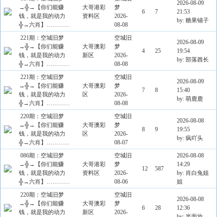
2026-08-09
→╬→【你们能赚
大哥港彩
梦
6
7
21:53
钱，就是我的动力
资料区
2026-
by: 糖果铺子
╬→六肖】…………
08-08
221期：空城旧梦
空城旧
2026-08-09
→╬→【你们能赚
大哥澳彩
梦
4
25
19:54
钱，就是我的动力
新区
2026-
by: 部落酋长
╬→六肖】…………
08-08
221期：空城旧梦
空城旧
2026-08-09
→╬→【你们能赚
大哥澳彩
梦
7
8
15:40
钱，就是我的动力
区
2026-
by: 萌鹿鹿
╬→六肖】…………
08-08
220期：空城旧梦
空城旧
2026-08-08
→╬→【你们能赚
大哥澳彩
梦
8
9
19:55
钱，就是我的动力
区
2026-
by: 疯吖头
╬→六肖】…………
08-07
086期：空城旧梦
空城旧
2026-08-08
→╬→【你们能赚
大哥港彩
梦
14:29
12
587
钱，就是我的动力
资料区
2026-
by: 肖白兔姐
╬→六肖】…………
08-06
姐
220期：空城旧梦
空城旧
2026-08-08
→╬→【你们能赚
大哥澳彩
梦
6
28
12:36
钱，就是我的动力
新区
2026-
by: 半面妆