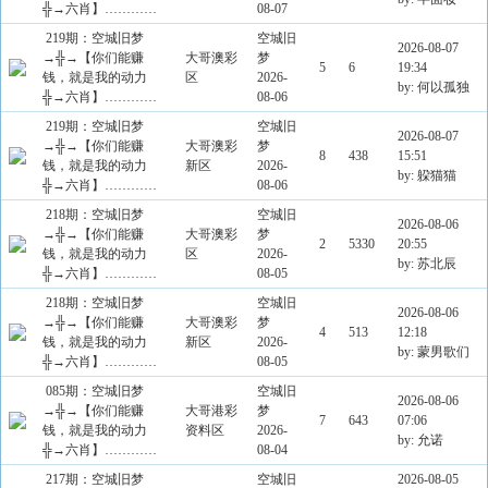
╬→六肖】…………
08-07
219期：空城旧梦
空城旧
2026-08-07
→╬→【你们能赚
大哥澳彩
梦
5
6
19:34
钱，就是我的动力
区
2026-
by: 何以孤独
╬→六肖】…………
08-06
219期：空城旧梦
空城旧
2026-08-07
→╬→【你们能赚
大哥澳彩
梦
8
438
15:51
钱，就是我的动力
新区
2026-
by: 躱猫猫
╬→六肖】…………
08-06
218期：空城旧梦
空城旧
2026-08-06
→╬→【你们能赚
大哥澳彩
梦
2
5330
20:55
钱，就是我的动力
区
2026-
by: 苏北辰
╬→六肖】…………
08-05
218期：空城旧梦
空城旧
2026-08-06
→╬→【你们能赚
大哥澳彩
梦
4
513
12:18
钱，就是我的动力
新区
2026-
by: 蒙男歌们
╬→六肖】…………
08-05
085期：空城旧梦
空城旧
2026-08-06
→╬→【你们能赚
大哥港彩
梦
7
643
07:06
钱，就是我的动力
资料区
2026-
by: 允诺
╬→六肖】…………
08-04
217期：空城旧梦
空城旧
2026-08-05