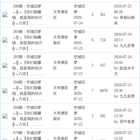
206期：空城旧梦
空城旧
2026-07-25
→╬→【你们能赚
大哥澳彩
梦
08:28
3
561
钱，就是我的动力
区
2026-
by: 青袖沾南
╬→六肖】…………
07-24
风
205期：空城旧梦
空城旧
2026-07-24
→╬→【你们能赚
大哥澳彩
梦
6
724
18:13
钱，就是我的动力
新区
2026-
by: 九九至尊
╬→六肖】…………
07-23
205期：空城旧梦
空城旧
2026-07-24
→╬→【你们能赚
大哥澳彩
梦
16:44
2
437
钱，就是我的动力
区
2026-
by: 皓龙水中
╬→六肖】…………
07-23
月
204期：空城旧梦
空城旧
2026-07-23
→╬→【你们能赚
大哥澳彩
梦
7
6070
19:39
钱，就是我的动力
区
2026-
by: 九九至尊
╬→六肖】…………
07-22
204期：空城旧梦
空城旧
2026-07-23
→╬→【你们能赚
大哥澳彩
梦
5
581
13:59
钱，就是我的动力
新区
2026-
by: 冥中老道
╬→六肖】…………
07-22
079期：空城旧梦
空城旧
2026-07-23
→╬→【你们能赚
大哥港彩
梦
12:16