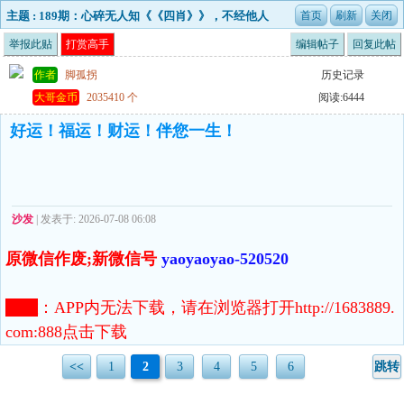
主题 : 189期：心碎无人知《《四肖》》，不经他人
苦，莫劝他人善
举报此贴
打赏高手
编辑帖子
回复此帖
作者
脚孤拐
历史记录
大哥金币
2035410 个
阅读:6444
好运！福运！财运！伴您一生！
沙发
| 发表于: 2026-07-08 06:08
原微信作废;新微信号
yaoyaoyao-520520
注意
：
APP内无法下载，请在浏览器打开http://1683889.
com:888点击下载
<<
1
2
3
4
5
6
跳转