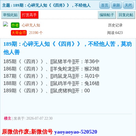
主题 : 189期：心碎无人知《《四肖》》，不经他人
苦，莫劝他人善
举报此贴
打赏高手
编辑帖子
回复此帖
作者
心碎无人知
历史记录
大哥金币
21190 个
阅读:6423
189期：心碎无人知《《四肖》》，不经他人苦，莫劝
他人善
185期《《四肖》》、[[鼠猪羊牛]]开：羊36中
186期《《四肖》》、[[羊兔蛇龙]]开：猴23错
187期《《四肖》》、[[鸡鼠龙马]]开：马01中
188期《《四肖》》、[[鼠鸡羊牛]]开：兔16错
189期《《四肖》》、[[鼠虎猪狗]]开：00
楼主
| 发表于: 2026-07-07 22:30
原微信作废;新微信号
yaoyaoyao-520520