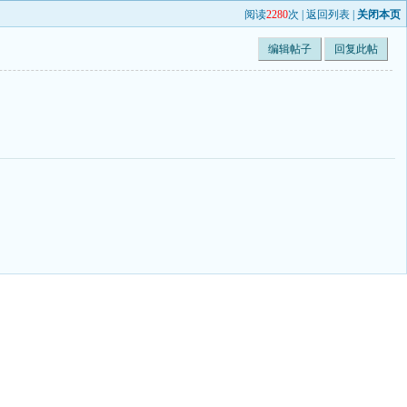
阅读
2280
次 |
返回列表
|
关闭本页
编辑帖子
回复此帖