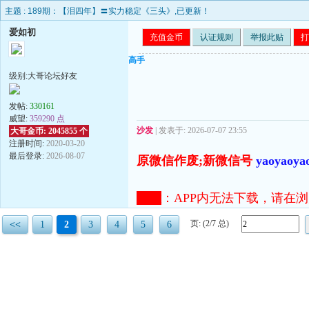
主题 :
189期：【泪四年】〓实力稳定《三头》,已更新！
爱如初
充值金币
认证规则
举报此贴
打
高手
级别:大哥论坛好友
发帖:
330161
威望:
359290 点
沙发
| 发表于: 2026-07-07 23:55
大哥金币: 2045855 个
注册时间:
2020-03-20
最后登录:
2026-08-07
原微信作废;新微信号
yaoyaoya
注意
：
APP内无法下载，请在浏览器打开
页: (2/7 总)
<<
1
2
3
4
5
6