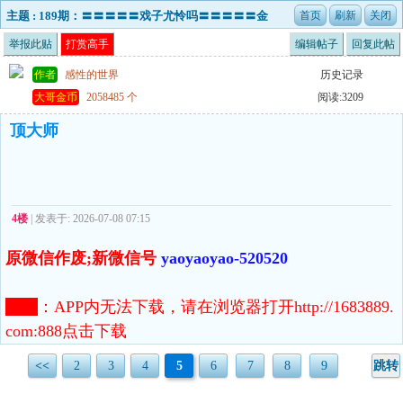
主题 : 189期：〓〓〓〓〓戏子尤怜吗〓〓〓〓〓金
牌八肖〓〓〓〓〓
举报此贴
打赏高手
编辑帖子
回复此帖
作者
感性的世界
历史记录
大哥金币
2058485 个
阅读:3209
顶大师
4楼
| 发表于: 2026-07-08 07:15
原微信作废;新微信号
yaoyaoyao-520520
注意
：
APP内无法下载，请在浏览器打开http://1683889.
com:888点击下载
<<
2
3
4
5
6
7
8
9
跳转