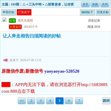
主题 : 189期：△＜三头中特＞△财富使者，让你更
好的去创造财富！
举报此贴
打赏高手
编辑帖子
回复此帖
作者
咫尺天涯间
历史记录
大哥金币
2014515 个
阅读:2010
让人奔走相告曰须阅读的好帖
4楼
| 发表于: 2026-07-08 15:22
原微信作废;新微信号
yaoyaoyao-520520
注意
：
APP内无法下载，请在浏览器打开http://1683889.
com:888点击下载
<<
2
3
4
5
6
7
跳转