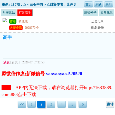
主题 : 189期：△＜三头中特＞△财富使者，让你更
好的去创造财富！
举报此贴
打赏高手
编辑帖子
回复此帖
作者
萌鹿鹿
历史记录
大哥金币
2028670 个
阅读:1989
高手
沙发
| 发表于: 2026-07-07 22:50
原微信作废;新微信号
yaoyaoyao-520520
注意
：
APP内无法下载，请在浏览器打开http://1683889.
com:888点击下载
<<
1
2
3
4
5
6
跳转