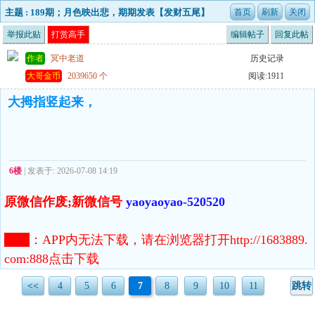
主题 : 189期；月色映出悲，期期发表【发财五尾】
经典资料！
举报此贴
打赏高手
编辑帖子
回复此帖
作者
冥中老道
历史记录
大哥金币
2039650 个
阅读:1911
大拇指竖起来，
6楼
| 发表于: 2026-07-08 14:19
原微信作废;新微信号
yaoyaoyao-520520
注意
：
APP内无法下载，请在浏览器打开http://1683889.
com:888点击下载
<<
4
5
6
7
8
9
10
11
跳转