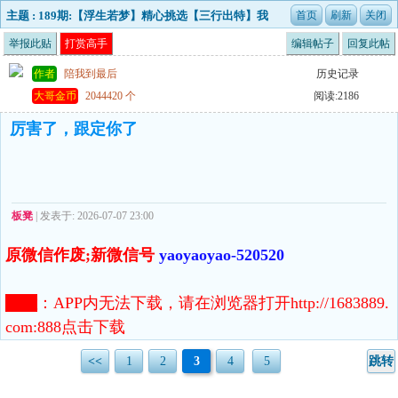
主题 : 189期:【浮生若梦】精心挑选【三行出特】我
来计算，保你横财就手！
举报此贴
打赏高手
编辑帖子
回复此帖
作者
陪我到最后
历史记录
大哥金币
2044420 个
阅读:2186
厉害了，跟定你了
板凳
| 发表于: 2026-07-07 23:00
原微信作废;新微信号
yaoyaoyao-520520
注意
：
APP内无法下载，请在浏览器打开http://1683889.
com:888点击下载
<<
1
2
3
4
5
跳转