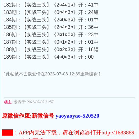
182期：【实战三头】《2¤4¤1¤》开：41中
183期：【实战三头】《0¤4¤3¤》开：24错
184期：【实战三头】《2¤0¤3¤》开：01中
185期：【实战三头】《2¤4¤3¤》开：36中
186期：【实战三头】《2¤1¤0¤》开：23中
187期：【实战三头】《0¤1¤2¤》开：01中
188期：【实战三头】《0¤2¤3¤》开：16错
189期：【实战三头】《4¤0¤3¤》开：00
[ 此帖被不去谈爱情在2026-07-08 12:39重新编辑 ]
楼主
| 发表于: 2026-07-07 21:57
原微信作废;新微信号
yaoyaoyao-520520
注意
：
APP内无法下载，请在浏览器打开http://1683889.