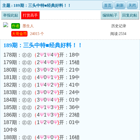
主题 : 189期：三头中特■经典好料！！
举报此贴
打赏高手
编辑帖子
回复此帖
作者
墨生人
历史记录
大哥金币
24015 个
阅读:2534
189期：三头中特■经典好料！！
178期：㊣
㊣
（
2
Ψ
1
Ψ
4
Ψ
)
开：18中
179期：㊣
㊣
（
2
Ψ
4
Ψ
0
Ψ
)
开：15错
180期：㊣
㊣
（
3
Ψ
0
Ψ
2
Ψ
)
开：21中
181期：㊣
㊣
（
4
Ψ
0
Ψ
1
Ψ
)
开：19中
182期：㊣
㊣
（
1
Ψ
4
Ψ
2
Ψ
)
开：41中
183期：㊣
㊣
（
3
Ψ
0
Ψ
2
Ψ
)
开：24中
184期：㊣
㊣
（
3
Ψ
0
Ψ
4
Ψ
)
开：01中
185期：㊣
㊣
（
2
Ψ
1
Ψ
3
Ψ
)
开：36中
186期：㊣
㊣
（
4
Ψ
1
Ψ
3
Ψ
)
开：23错
187期：㊣
㊣
（
1
Ψ
2
Ψ
0
Ψ
)
开：01中
10中8
188期：㊣
㊣
（
4
Ψ
3
Ψ
0
Ψ
)
开：16错