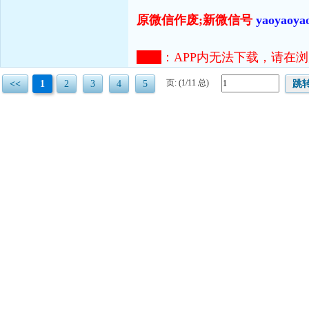
原微信作废;新微信号
yaoyaoya
注意
：
APP内无法下载，请在浏览器打开
页: (1/11 总)
<<
1
2
3
4
5
跳