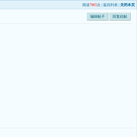
阅读
7865
次 |
返回列表
|
关闭本页
编辑帖子
回复此帖