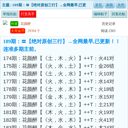
主题 : 189期：〓【绝对原创三行】→全网最早,已更
新！！连准多期主前。
举报此贴
打赏高手
编辑帖子
回复此帖
作者
花颜醉
历史记录
大哥金币
29394 个
阅读:2363
189期：〓【绝对原创三行】→全网最早,已更新！！
连准多期主前。
174期：花颜醉【《土，木，火》】++T：火41对
175期：花颜醉【《火，水，土》】++T：金26错
176期：花颜醉【《土，火，水》】++T：火10对
177期：花颜醉【《火，水，土》】++T：水14对
178期：花颜醉【《土，水，木》】++T：火18错
179期：花颜醉【《金，木，水》】++T：水15对
180期：花颜醉【《水，火，土》】++T：土21对
181期：花颜醉【《木，火，土》】++T：火19对
182期：花颜醉【《火，水，木》】++T：火41对
183期：花颜醉【《木，金，水》】++T：木24对