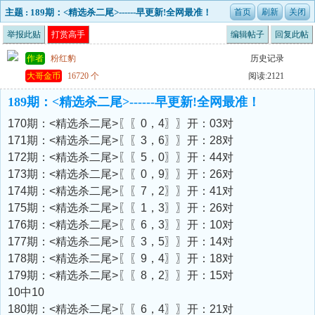
主题 : 189期：<精选杀二尾>------早更新!全网最准！
举报此贴
打赏高手
编辑帖子
回复此帖
作者
粉红豹
历史记录
大哥金币
16720 个
阅读:2121
189期：<精选杀二尾>------早更新!全网最准！
170期：<精选杀二尾>〖〖0，4〗〗开：03对
171期：<精选杀二尾>〖〖3，6〗〗开：28对
172期：<精选杀二尾>〖〖5，0〗〗开：44对
173期：<精选杀二尾>〖〖0，9〗〗开：26对
174期：<精选杀二尾>〖〖7，2〗〗开：41对
175期：<精选杀二尾>〖〖1，3〗〗开：26对
176期：<精选杀二尾>〖〖6，3〗〗开：10对
177期：<精选杀二尾>〖〖3，5〗〗开：14对
178期：<精选杀二尾>〖〖9，4〗〗开：18对
179期：<精选杀二尾>〖〖8，2〗〗开：15对
10中10
180期：<精选杀二尾>〖〖6，4〗〗开：21对