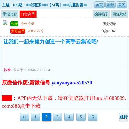
主题 : 189期：‖‖‖‖浅薇安‖‖‖‖‖【24码】‖‖‖‖‖共赢财富‖‖‖
举报此贴
打赏高手
编辑帖子
回复此帖
作者
今年今天
历史记录
大哥金币
2686553 个
阅读:2349
让我们一起来努力创造一个高手云集论吧!
沙发
| 发表于: 2026-07-07 22:24
原微信作废;新微信号
yaoyaoyao-520520
注意
：
APP内无法下载，请在浏览器打开http://1683889.
com:888点击下载
<<
1
2
3
4
5
6
跳转