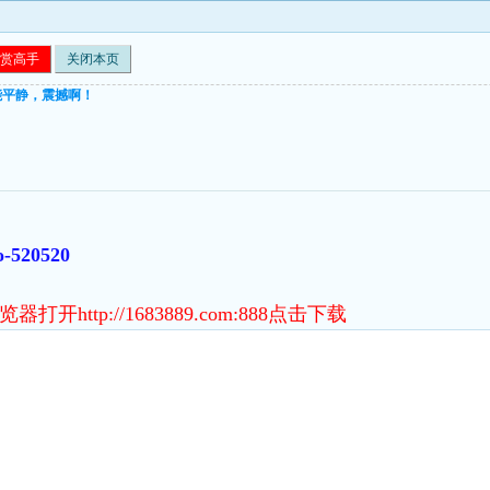
赏高手
关闭本页
能平静，震撼啊！
o-520520
http://1683889.com:888点击下载