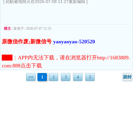
[ 此帖被地狱火在2026-07-08 11:27重新编辑 ]
楼主
| 发表于: 2026-07-07 21:55
原微信作废;新微信号
yaoyaoyao-520520
注意
：
APP内无法下载，请在浏览器打开http://1683889.
com:888点击下载
<<
1
2
3
4
5
跳转