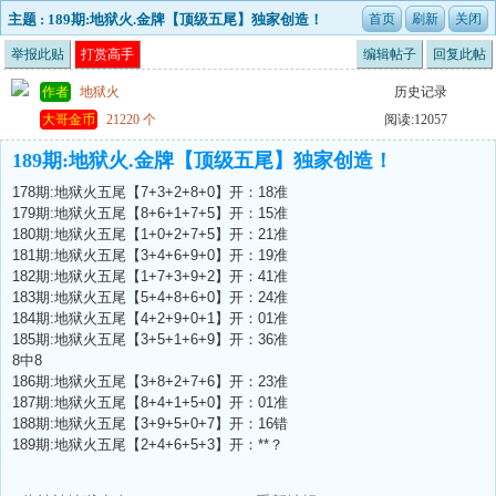
主题 : 189期:地狱火.金牌【顶级五尾】独家创造！
举报此贴
打赏高手
编辑帖子
回复此帖
作者
地狱火
历史记录
大哥金币
21220 个
阅读:12057
189期:地狱火.金牌【顶级五尾】独家创造！
178期:地狱火五尾【7+3+2+8+0】开：18准
179期:地狱火五尾【8+6+1+7+5】开：15准
180期:地狱火五尾【1+0+2+7+5】开：21准
181期:地狱火五尾【3+4+6+9+0】开：19准
182期:地狱火五尾【1+7+3+9+2】开：41准
183期:地狱火五尾【5+4+8+6+0】开：24准
184期:地狱火五尾【4+2+9+0+1】开：01准
185期:地狱火五尾【3+5+1+6+9】开：36准
8中8
186期:地狱火五尾【3+8+2+7+6】开：23准
187期:地狱火五尾【8+4+1+5+0】开：01准
188期:地狱火五尾【3+9+5+0+7】开：16错
189期:地狱火五尾【2+4+6+5+3】开：**？