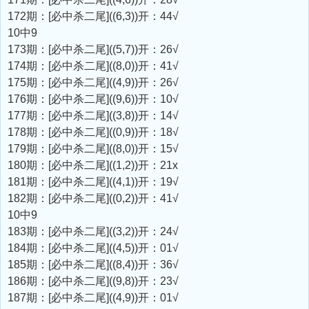
172期：[必中杀二尾]((6,3))开：44√
10中9
173期：[必中杀二尾]((5,7))开：26√
174期：[必中杀二尾]((8,0))开：41√
175期：[必中杀二尾]((4,9))开：26√
176期：[必中杀二尾]((9,6))开：10√
177期：[必中杀二尾]((3,8))开：14√
178期：[必中杀二尾]((0,9))开：18√
179期：[必中杀二尾]((8,0))开：15√
180期：[必中杀二尾]((1,2))开：21x
181期：[必中杀二尾]((4,1))开：19√
182期：[必中杀二尾]((0,2))开：41√
10中9
183期：[必中杀二尾]((3,2))开：24√
184期：[必中杀二尾]((4,5))开：01√
185期：[必中杀二尾]((8,4))开：36√
186期：[必中杀二尾]((9,8))开：23√
187期：[必中杀二尾]((4,9))开：01√