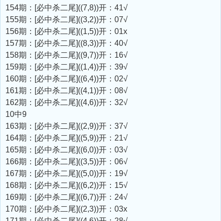
154期：[必中杀二尾]((7,8))开：41√
155期：[必中杀二尾]((3,2))开：07√
156期：[必中杀二尾]((1,5))开：01x
157期：[必中杀二尾]((8,3))开：40√
158期：[必中杀二尾]((9,7))开：16√
159期：[必中杀二尾]((1,4))开：39√
160期：[必中杀二尾]((6,4))开：02√
161期：[必中杀二尾]((4,1))开：08√
162期：[必中杀二尾]((4,6))开：32√
10中9
163期：[必中杀二尾]((2,9))开：37√
164期：[必中杀二尾]((5,9))开：21√
165期：[必中杀二尾]((6,0))开：03√
166期：[必中杀二尾]((3,5))开：06√
167期：[必中杀二尾]((5,0))开：19√
168期：[必中杀二尾]((6,2))开：15√
169期：[必中杀二尾]((6,7))开：24√
170期：[必中杀二尾]((2,3))开：03x
171期：[必中杀二尾]((4,6))开：28√