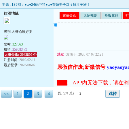
主题 :
189期：●ω●24码中特●ω●有钱男子汉没钱汉子难！
红酒情缘
充值金币
认证规则
举报此贴
打
顶
级别:大哥论坛好友
发帖:
327563
威望:
358683 点
沙发
| 发表于: 2026-07-07 22:21
大哥金币: 2043800 个
注册时间:
2019-02-11
最后登录:
2026-08-07
原微信作废;新微信号
yaoyaoya
注意
：
APP内无法下载，请在浏览器打开
页: (2/4 总)
<<
1
2
3
4
跳转