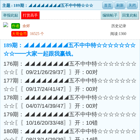
主题 : 189期：◢◢◢◢◢◢◢◢五不中中特☆☆☆
☆☆☆☆☆☆━━大家一起跟我赢钱。
举报此贴
打赏高手
编辑帖子
回复此帖
作者
余烬
历史记录
大哥金币
16525 个
阅读:1360
189期：◢◢◢◢◢◢◢◢五不中中特☆☆☆☆☆☆☆
☆☆━━大家一起跟我赢钱。
176期：◢◢◢◢◢◢◢◢五不中中特☆☆☆☆☆☆☆
☆☆〖〖09/21/26/29/37〗〗开：00对
177期：◢◢◢◢◢◢◢◢五不中中特☆☆☆☆☆☆☆
☆☆〖〖09/17/24/41/47〗〗开：00对
178期：◢◢◢◢◢◢◢◢五不中中特☆☆☆☆☆☆☆
☆☆〖〖04/07/14/39/47〗〗开：00对
179期：◢◢◢◢◢◢◢◢五不中中特☆☆☆☆☆☆☆
☆☆〖〖10/16/20/33/48〗〗开：10错
180期：◢◢◢◢◢◢◢◢五不中中特☆☆☆☆☆☆☆
☆☆〖〖08/13/14/29/39〗〗开：14错