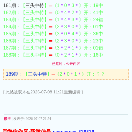
181期：
【
三头中特
】
═
《1
＊
0
＊
3
＊
》开：19中
182期：
【
三头中特
】
═
《0
＊
4
＊
2
＊
》开：41中
183期：
【
三头中特
】
═
《1
＊
4
＊
3
＊
》开：24错
184期：
【
三头中特
】
═
《2
＊
3
＊
0
＊
》开：01中
185期：
【
三头中特
】
═
《3
＊
0
＊
4
＊
》开：36中
186期：
【
三头中特
】
═
《2
＊
3
＊
0
＊
》开：23中
187期：
【
三头中特
】
═
《3
＊
2
＊
1
＊
》开：01错
188期：
【
三头中特
】
═
《0
＊
2
＊
1
＊
》开：16中
已超时，公开内容
189期：
【
三头中特
】
═
《2
＊
0
＊
1
＊
》开：？？
[ 此帖被双木在2026-07-08 11:21重新编辑 ]
楼主
| 发表于: 2026-07-07 21:54
原微信作废;新微信号
yaoyaoyao-520520