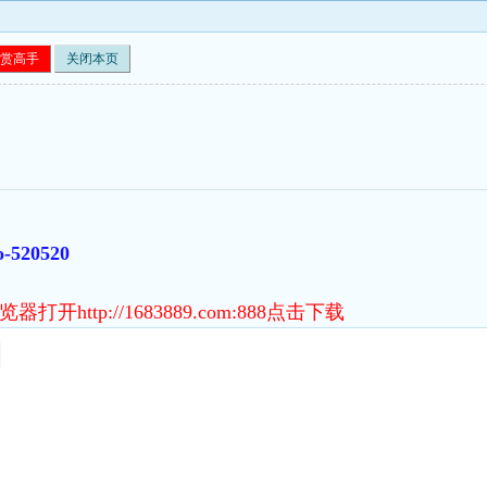
赏高手
关闭本页
o-520520
http://1683889.com:888点击下载