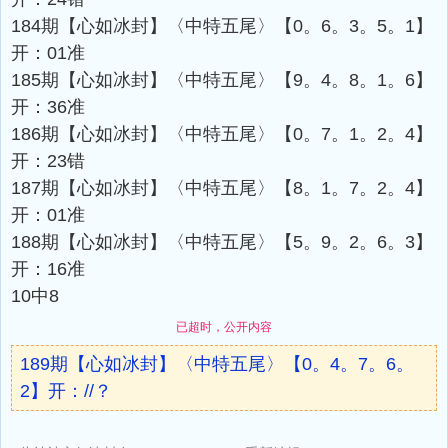
184期【心如冰封】〈中特五尾〉【0。6。3。5。1】
开：01准
185期【心如冰封】〈中特五尾〉【9。4。8。1。6】
开：36准
186期【心如冰封】〈中特五尾〉【0。7。1。2。4】
开：23错
187期【心如冰封】〈中特五尾〉【8。1。7。2。4】
开：01准
188期【心如冰封】〈中特五尾〉【5。9。2。6。3】
开：16准
10中8
已超时，公开内容
189期【心如冰封】〈中特五尾〉【0。4。7。6。
2】开：//？