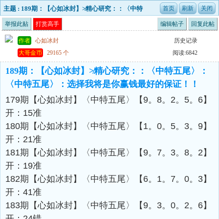
主题 : 189期：【心如冰封】≯精心研究：：〈中特
五尾〉：〈中特五尾〉：选择我将是你赢钱最好的
举报此贴
打赏高手
编辑帖子
回复此帖
保证！！
作者
心如冰封
历史记录
大哥金币
29165 个
阅读:6842
189期：【心如冰封】≯精心研究：：〈中特五尾〉：
〈中特五尾〉：选择我将是你赢钱最好的保证！！
179期【心如冰封】〈中特五尾〉【9。8。2。5。6】
开：15准
180期【心如冰封】〈中特五尾〉【1。0。5。3。9】
开：21准
181期【心如冰封】〈中特五尾〉【9。7。3。8。2】
开：19准
182期【心如冰封】〈中特五尾〉【6。1。7。0。3】
开：41准
183期【心如冰封】〈中特五尾〉【9。3。0。2。6】
开：24错