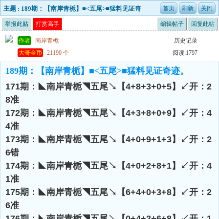
主题 : 189期：【南岸青栀】■<五尾>■猛料见证奇
迹。
举报此贴
打赏高手
编辑帖子
回复此帖
作者
南岸青栀
历史记录
大哥金币
21190 个
阅读:1797
189期：【南岸青栀】■<五尾>■猛料见证奇迹。
171期：◣南岸青栀◥五尾↘【4+8+3+0+5】↙开：2
8准
172期：◣南岸青栀◥五尾↘【4+3+8+0+9】↙开：4
4准
173期：◣南岸青栀◥五尾↘【4+0+9+1+3】↙开：2
6错
174期：◣南岸青栀◥五尾↘【4+0+2+8+1】↙开：4
1准
175期：◣南岸青栀◥五尾↘【6+4+0+3+8】↙开：2
6准
176期：◣南岸青栀◥五尾↘【0+4+2+6+8】↙开：1