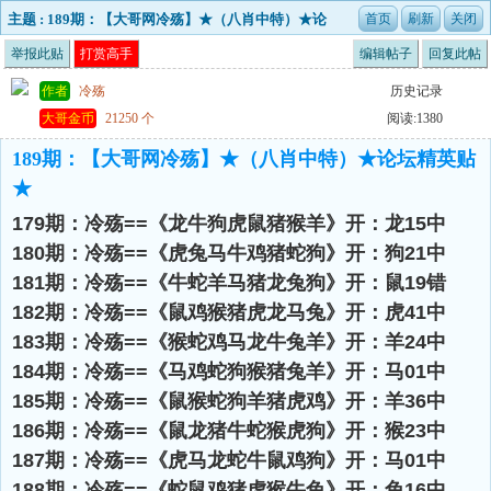
主题 : 189期：【大哥网冷殇】★（八肖中特）★论
坛精英贴★
举报此贴
打赏高手
编辑帖子
回复此帖
作者
冷殇
历史记录
大哥金币
21250 个
阅读:1380
189期：【大哥网冷殇】★（八肖中特）★论坛精英贴
★
179期：冷殇==《龙牛狗虎鼠猪猴羊》开：龙15中
180期：冷殇==《虎兔马牛鸡猪蛇狗》开：狗21中
181期：冷殇==《牛蛇羊马猪龙兔狗》开：鼠19错
182期：冷殇==《鼠鸡猴猪虎龙马兔》开：虎41中
183期：冷殇==《猴蛇鸡马龙牛兔羊》开：羊24中
184期：冷殇==《马鸡蛇狗猴猪兔羊》开：马01中
185期：冷殇==《鼠猴蛇狗羊猪虎鸡》开：羊36中
186期：冷殇==《鼠龙猪牛蛇猴虎狗》开：猴23中
187期：冷殇==《虎马龙蛇牛鼠鸡狗》开：马01中
188期：冷殇==《蛇鼠鸡猪虎猴牛兔》开：兔16中