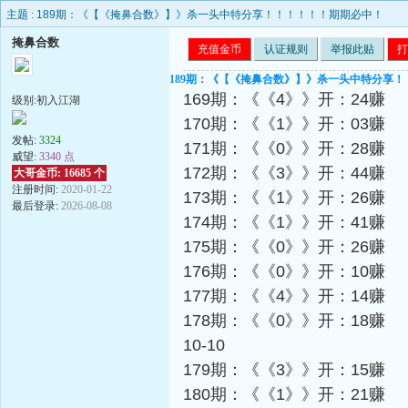
主题 :
189期：《【《掩鼻合数》】》杀一头中特分享！！！！！！期期必中！
掩鼻合数
充值金币
认证规则
举报此贴
打
189期：《【《掩鼻合数》】》杀一头中特分享
169期：《《4》》开：24赚
级别:初入江湖
170期：《《1》》开：03赚
发帖:
3324
171期：《《0》》开：28赚
威望:
3340 点
172期：《《3》》开：44赚
大哥金币: 16685 个
注册时间:
2020-01-22
173期：《《1》》开：26赚
最后登录:
2026-08-08
174期：《《1》》开：41赚
175期：《《0》》开：26赚
176期：《《0》》开：10赚
177期：《《4》》开：14赚
178期：《《0》》开：18赚
10-10
179期：《《3》》开：15赚
180期：《《1》》开：21赚