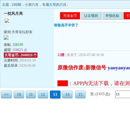
主题 :
189期：小弟六肖，专属大哥的六肖。
一枕风月局
充值金币
认证规则
举报此贴
打
致敬高手辛苦了
级别:大哥论坛好友
发帖:
328539
威望:
358625 点
12楼
| 发表于: 2026-07-08 16:56
大哥金币: 2040810 个
注册时间:
2018-03-16
最后登录:
2026-08-06
原微信作废;新微信号
yaoyaoya
注意
：
APP内无法下载，请在浏览器打开
页: (13/15 总)
<<
10
11
12
13
14
15