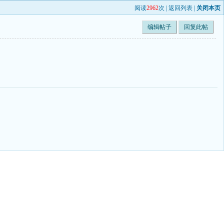
阅读
2962
次 |
返回列表
|
关闭本页
编辑帖子
回复此帖