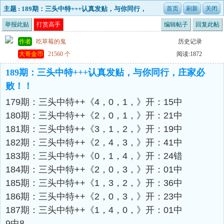
主题 : 189期：三头中特+++认真发贴，与你同行，
庄家必败！！
举报此贴
打赏高手
编辑帖子
回复此帖
作者
吃草莓的鬼
历史记录
大哥金币
21560 个
阅读:1872
189期：三头中特+++认真发贴，与你同行，庄家必
败！！
179期：三头中特++《4，0，1，》开：15中
180期：三头中特++《2，0，1，》开：21中
181期：三头中特++《3，1，2，》开：19中
182期：三头中特++《2，4，3，》开：41中
183期：三头中特++《0，1，4，》开：24错
184期：三头中特++《2，0，3，》开：01中
185期：三头中特++《1，3，2，》开：36中
186期：三头中特++《2，0，3，》开：23中
187期：三头中特++《1，4，0，》开：01中
9中8