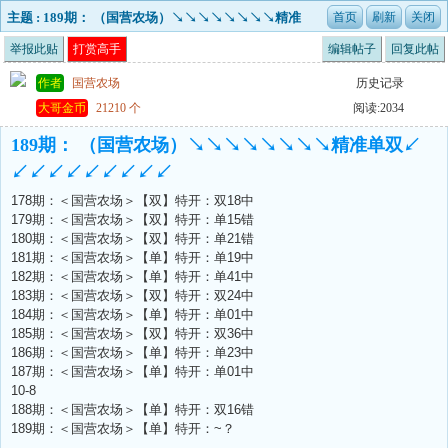
主题 : 189期： （国营农场）↘↘↘↘↘↘↘↘精准
单双↙↙↙↙↙↙↙↙↙↙
举报此贴
打赏高手
编辑帖子
回复此帖
作者
国营农场
历史记录
大哥金币
21210 个
阅读:2034
189期： （国营农场）↘↘↘↘↘↘↘↘精准单双↙
↙↙↙↙↙↙↙↙↙
178期：＜国营农场＞【双】特开：双18中
179期：＜国营农场＞【双】特开：单15错
180期：＜国营农场＞【双】特开：单21错
181期：＜国营农场＞【单】特开：单19中
182期：＜国营农场＞【单】特开：单41中
183期：＜国营农场＞【双】特开：双24中
184期：＜国营农场＞【单】特开：单01中
185期：＜国营农场＞【双】特开：双36中
186期：＜国营农场＞【单】特开：单23中
187期：＜国营农场＞【单】特开：单01中
10-8
188期：＜国营农场＞【单】特开：双16错
189期：＜国营农场＞【单】特开：~？