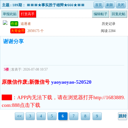
主题 : 189期： 〓〓〓★事实胜于雄辩★666★〓〓
〓实力演绎经典！！！
举报此贴
打赏高手
编辑帖子
回复此帖
作者
追逐者
历史记录
大哥金币
2059175 个
阅读:2284
谢谢分享
5楼
| 发表于: 2026-07-08 10:57
原微信作废;新微信号
yaoyaoyao-520520
注意
：
APP内无法下载，请在浏览器打开http://1683889.
com:888点击下载
<<
3
4
5
6
7
8
9
跳转