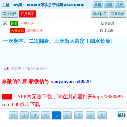
主题 : 189期： 〓〓〓★事实胜于雄辩★666★〓〓
〓实力演绎经典！！！
举报此贴
打赏高手
编辑帖子
回复此帖
作者
千里相会
历史记录
大哥金币
2050005 个
阅读:2304
一次翻本、二次翻身、三次做大富翁！细水长流!
4楼
| 发表于: 2026-07-08 10:42
原微信作废;新微信号
yaoyaoyao-520520
注意
：
APP内无法下载，请在浏览器打开http://1683889.
com:888点击下载
<<
2
3
4
5
6
7
8
9
跳转