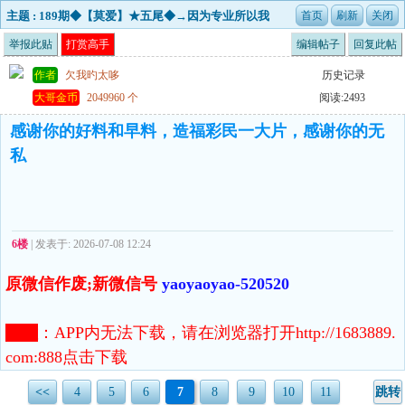
主题 : 189期◆【莫爱】★五尾◆→因为专业所以我
做得更好开后更新〓
举报此贴
打赏高手
编辑帖子
回复此帖
作者
欠我旳太哆
历史记录
大哥金币
2049960 个
阅读:2493
感谢你的好料和早料，造福彩民一大片，感谢你的无
私
6楼
| 发表于: 2026-07-08 12:24
原微信作废;新微信号
yaoyaoyao-520520
注意
：
APP内无法下载，请在浏览器打开http://1683889.
com:888点击下载
<<
4
5
6
7
8
9
10
11
跳转