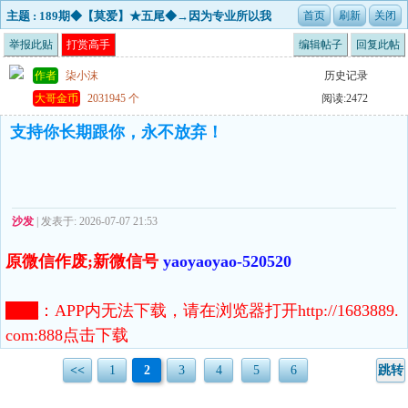
主题 : 189期◆【莫爱】★五尾◆→因为专业所以我
做得更好开后更新〓
举报此贴
打赏高手
编辑帖子
回复此帖
作者
柒小沫
历史记录
大哥金币
2031945 个
阅读:2472
支持你长期跟你，永不放弃！
沙发
| 发表于: 2026-07-07 21:53
原微信作废;新微信号
yaoyaoyao-520520
注意
：
APP内无法下载，请在浏览器打开http://1683889.
com:888点击下载
<<
1
2
3
4
5
6
跳转