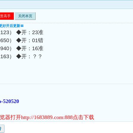
赏高手
关闭本页
得更好开后更新〓
123） ◆开：23准
650） ◆开：01错
940） ◆开：16准
2163） ◆开：？？
o-520520
http://1683889.com:888点击下载
转