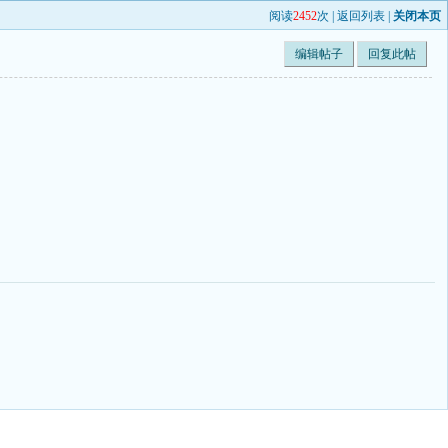
阅读
2452
次 |
返回列表
|
关闭本页
编辑帖子
回复此帖