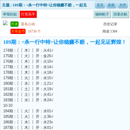
主题 : 189期：<杀一行中特>让你稳赚不赔，一起见
证辉煌！
举报此贴
打赏高手
编辑帖子
回复此帖
作者
莫名心动
历史记录
大哥金币
16730 个
阅读:1384
189期：<杀一行中特>让你稳赚不赔，一起见证辉煌！
174期：〖〖木〗〗开：火41√
175期：〖〖火〗〗开：金26√
176期：〖〖木〗〗开：火10√
177期：〖〖木〗〗开：水14√
178期：〖〖木〗〗开：火18√
179期：〖〖火〗〗开：水15√
180期：〖〖水〗〗开：土21√
181期：〖〖土〗〗开：火19√
182期：〖〖土〗〗开：火41√
183期：〖〖水〗〗开：木24√
10-10
184期：〖〖火〗〗开：水01√
185期：〖〖火〗〗开：土36√
186期：〖〖水〗〗开：水23x
187期：〖〖木〗〗开：水01√